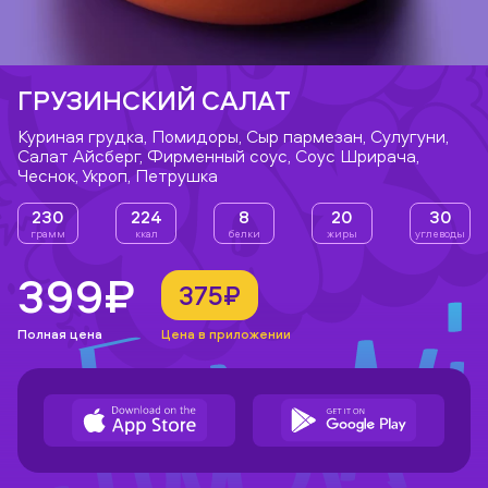
ГРУЗИНСКИЙ САЛАТ
Куриная грудка, Помидоры, Сыр пармезан, Сулугуни,
Салат Айсберг, Фирменный соус, Соус Шрирача,
Чеснок, Укроп, Петрушка
230
224
8
20
30
грамм
ккал
белки
жиры
углеводы
399₽
375₽
Полная цена
Цена в приложении