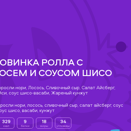
ОВИНКА РОЛЛА С
ОСЕМ И СОУСОМ ШИСО
оросли нори, Лосось, Сливочный сыр, Салат Айсберг,
йси, соус шисо-васаби, Жареный кунжут
росли нори, лосось, сливочный сыр, салат айсберг, соус
соус шисо, васаби, кунжут
329
9
18
34
ккал
белки
жиры
углеводы