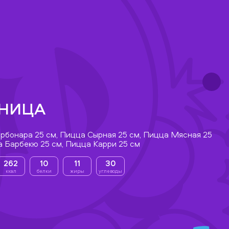
НИЦА
рбонара 25 см, Пицца Сырная 25 см, Пицца Мясная 25
а Барбекю 25 см, Пицца Карри 25 см
262
10
11
30
ккал
белки
жиры
углеводы