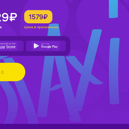
29₽
1579₽
а
Цена в приложении
0