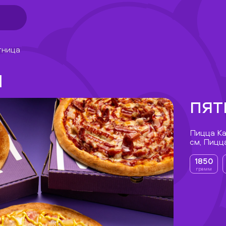
тница
Ы
ПЯТ
Пицца Ка
см, Пицц
1850
грамм